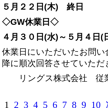
５月２２日(木) 終日
◇GW休業日◇
４月３０日(水)～５月４日(日
休業日にいただいたお問い
降に順次回答させていただ
リングス株式会社 従
1
2
3
4
5
6
7
8
9
10