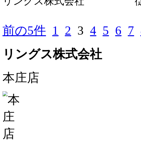
リングス株式会社 従
前の5件
1
2
3
4
5
6
7
リングス株式会社
本庄店